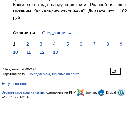
В комплект входят следующие книги. "Ролевой тип твоего
мужчины. Как наладить отношения" . Думаете, что… 1021
руб
Страницы
Следующая
→
1
2
3
4
5
6
7
8
9
10
11
12
13
© Академик, 2000-2026
18+
Обратная связь:
Техподдержка
,
Реклама на сайте
👣 Путешествия
Экспорт словарей на сайты
, сделанные на PHP,
Joomla,
Drupal,
WordPress, MODx.